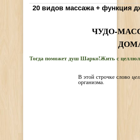
20 видов массажа + функция д
ЧУДО-МАС
ДОМ
Тогда поможет душ Шарко!
Жить с целлюл
В этой строчке слово
це
организма
.