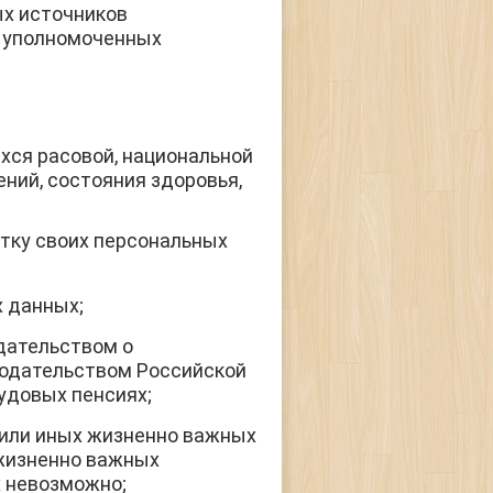
ых источников
х уполномоченных
хся расовой, национальной
ний, состояния здоровья,
отку своих персональных
 данных;
дательством о
нодательством Российской
удовых пенсиях;
 или иных жизненно важных
 жизненно важных
х невозможно;