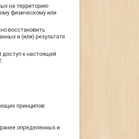
ных на территорию
ному физическому или
жно восстановить
нных и (или) результате
й доступ к настоящей
.
ующих принципов:
аранее определенных и