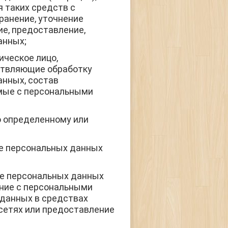
 таких средств с
ранение, уточнение
ие, предоставление,
анных;
ическое лицо,
ествляющие обработку
анных, состав
емые с персональными
о определенному или
е персональных данных
ие персональных данных
ение с персональными
 данных в средствах
сетях или предоставление