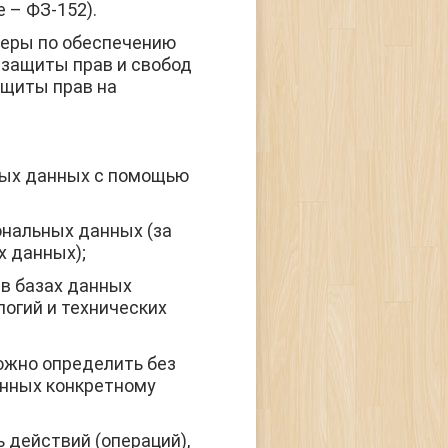
 – ФЗ-152).
меры по обеспечению
 защиты прав и свобод
ащиты прав на
ных данных с помощью
ональных данных (за
х данных);
в базах данных
огий и технических
можно определить без
нных конкретному
 действий (операций),