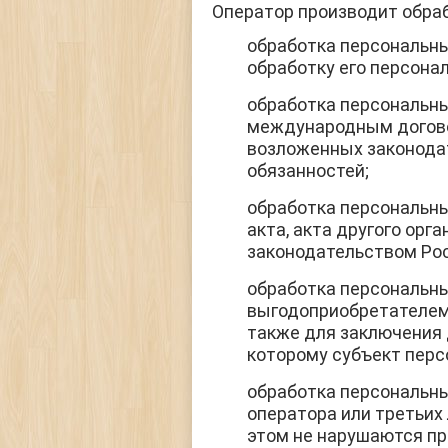
Оператор производит обраб
обработка персональны
обработку его персона
обработка персональн
международным догово
возложенных законодат
обязанностей;
обработка персональны
акта, акта другого ор
законодательством Ро
обработка персональны
выгодоприобретателем 
также для заключения 
которому субъект перс
обработка персональны
оператора или третьих
этом не нарушаются пр