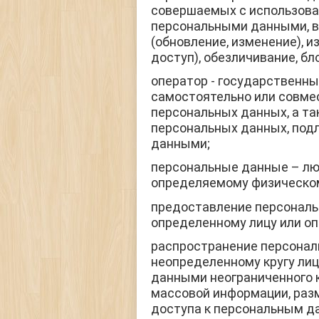
совершаемых с использова
персональными данными, вк
(обновление, изменение), и
доступ), обезличивание, б
оператор
- государственны
самостоятельно или совме
персональных данных, а т
персональных данных, под
данными;
персональные данные
– лю
определяемому физическом
предоставление персонал
определенному лицу или оп
распространение персона
неопределенному кругу лиц
данными неограниченного к
массовой информации, раз
доступа к персональным д